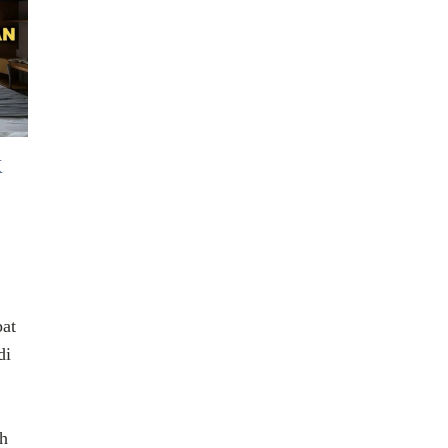
K
at
di
ah