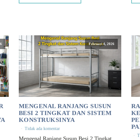
26
Februari 4, 2026
R
MENGENAL RANJANG SUSUN
RA
BESI 2 TINGKAT DAN SISTEM
K
YA
KONSTRUKSINYA
PE
PA
Tidak ada komentar
T
Mengenal Ranjang Susun Besi 2 Tingkat