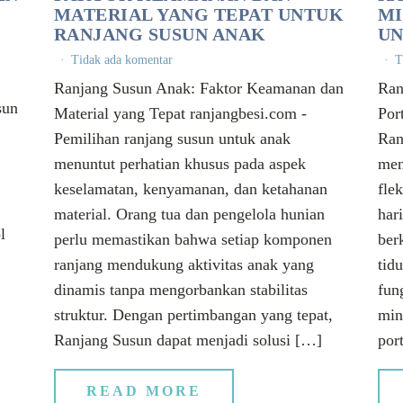
MATERIAL YANG TEPAT UNTUK
MI
RANJANG SUSUN ANAK
UN
Tidak ada komentar
T
Ranjang Susun Anak: Faktor Keamanan dan
Ran
sun
Material yang Tepat ranjangbesi.com -
Por
Pemilihan ranjang susun untuk anak
Ran
menuntut perhatian khusus pada aspek
men
keselamatan, kenyamanan, dan ketahanan
fle
material. Orang tua dan pengelola hunian
har
l
perlu memastikan bahwa setiap komponen
ber
ranjang mendukung aktivitas anak yang
tid
dinamis tanpa mengorbankan stabilitas
fun
struktur. Dengan pertimbangan yang tepat,
min
Ranjang Susun dapat menjadi solusi […]
por
READ MORE