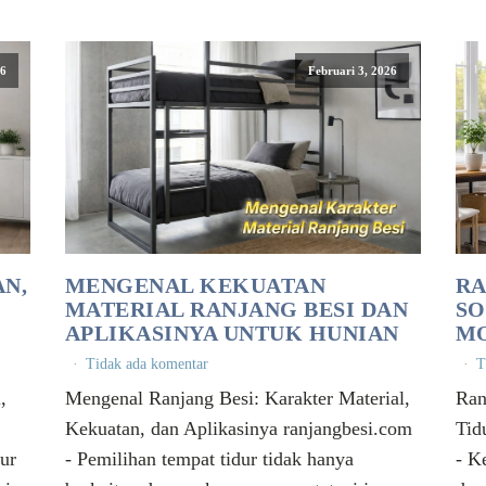
26
Februari 3, 2026
N,
MENGENAL KEKUATAN
RA
MATERIAL RANJANG BESI DAN
SO
APLIKASINYA UNTUK HUNIAN
MO
Tidak ada komentar
T
,
Mengenal Ranjang Besi: Karakter Material,
Ran
Kekuatan, dan Aplikasinya ranjangbesi.com
Tid
dur
- Pemilihan tempat tidur tidak hanya
- K