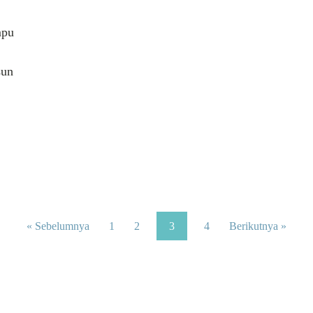
mpu
sun
« Sebelumnya
1
2
3
4
Berikutnya »