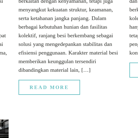
si
berkaitan dengan kenyamanan, tetapi juga
dan
menyangkut kekuatan struktur, keamanan,
ber
serta ketahanan jangka panjang. Dalam
kol
berbagai kebutuhan hunian dan fasilitas
han
pat
kolektif, ranjang besi berkembang sebagai
tet
ai
solusi yang mengedepankan stabilitas dan
pen
ma,
efisiensi penggunaan. Karakter material besi
kon
memberikan keunggulan tersendiri
dibandingkan material lain, […]
READ MORE
26