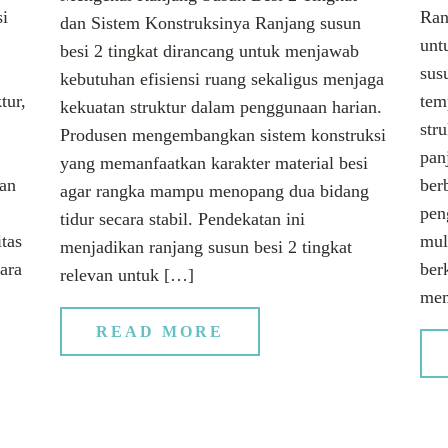
si
Ran
dan Sistem Konstruksinya Ranjang susun
unt
besi 2 tingkat dirancang untuk menjawab
sus
kebutuhan efisiensi ruang sekaligus menjaga
tur,
tem
kekuatan struktur dalam penggunaan harian.
str
Produsen mengembangkan sistem konstruksi
pan
yang memanfaatkan karakter material besi
tan
ber
agar rangka mampu menopang dua bidang
pen
tidur secara stabil. Pendekatan ini
itas
mul
menjadikan ranjang susun besi 2 tingkat
ara
ber
relevan untuk […]
mem
READ MORE