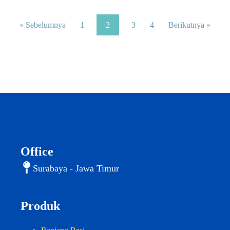
« Sebelumnya
1
2
3
4
Berikutnya »
Office
Surabaya - Jawa Timur
Produk