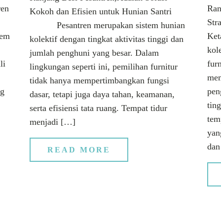
ren
Ran
Kokoh dan Efisien untuk Hunian Santri
tri
Str
Pesantren merupakan sistem hunian
tem
Ke
kolektif dengan tingkat aktivitas tinggi dan
kol
jumlah penghuni yang besar. Dalam
li
furn
lingkungan seperti ini, pemilihan furnitur
mem
tidak hanya mempertimbangkan fungsi
ng
pen
dasar, tetapi juga daya tahan, keamanan,
tin
serta efisiensi tata ruang. Tempat tidur
tem
menjadi […]
yan
dan
READ MORE