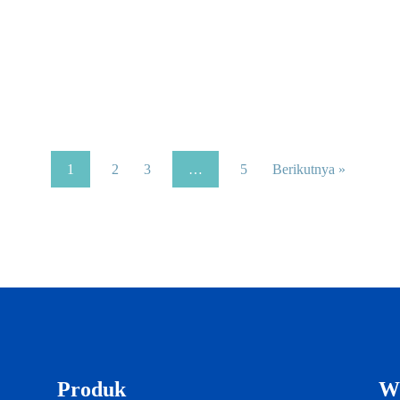
1
2
3
…
5
Berikutnya »
Produk
W