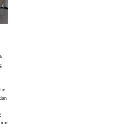
uk
g
dir
 dan
g
itur