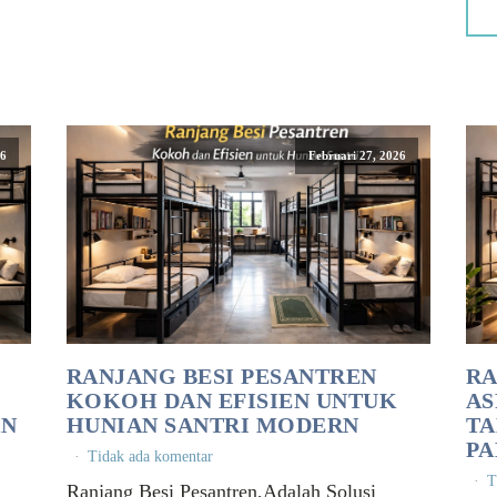
26
Februari 27, 2026
RANJANG BESI PESANTREN
RA
KOKOH DAN EFISIEN UNTUK
AS
AN
HUNIAN SANTRI MODERN
TA
PA
Tidak ada komentar
T
Ranjang Besi Pesantren,Adalah Solusi