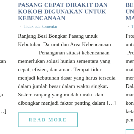
PASANG CEPAT DIRAKIT DAN
BE
KOKOH DIGUNAKAN UNTUK
UN
KEBENCANAAN
M
Tidak ada komentar
T
Ranjang Besi Bongkar Pasang untuk
Pro
Kebutuhan Darurat dan Area Kebencanaan
unt
si
Penanganan situasi kebencanaan
Pro
kan
memerlukan solusi hunian sementara yang
mem
cepat, efisien, dan aman. Tempat tidur
mate
menjadi kebutuhan dasar yang harus tersedia
men
dalam jumlah besar dalam waktu singkat.
Dal
ga
Sistem ranjang yang mudah dirakit dan
mam
dibongkar menjadi faktor penting dalam […]
kon
[…]
ket
pen
READ MORE