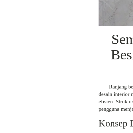
Sem
Bes
Ranjang bertin
desain interior
efisien. Strukt
pengguna menjad
Konsep D