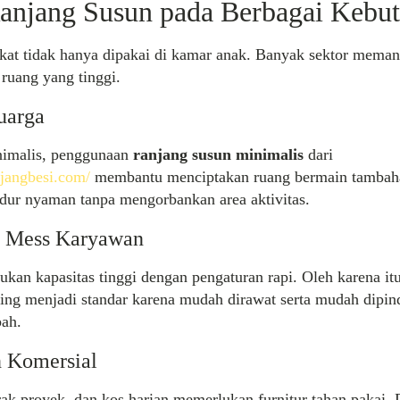
anjang Susun pada Berbagai Kebu
gkat tidak hanya dipakai di kamar anak. Banyak sektor mema
 ruang yang tinggi.
uarga
imalis, penggunaan
ranjang susun minimalis
dari
njangbesi.com/
membantu menciptakan ruang bermain tambaha
idur nyaman tanpa mengorbankan area aktivitas.
 Mess Karyawan
an kapasitas tinggi dengan pengaturan rapi. Oleh karena it
ing menjadi standar karena mudah dirawat serta mudah dipin
bah.
 Komersial
ak proyek, dan kos harian memerlukan furnitur tahan pakai.