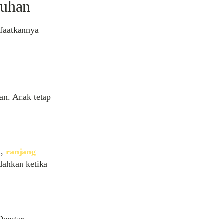
tuhan
nfaatkannya
n. Anak tetap
u,
ranjang
dahkan ketika
 Dengan