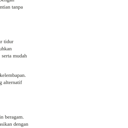
tian tanpa
r tidur
tuhkan
, serta mudah
 kelembapan.
 alternatif
in beragam.
nasikan dengan