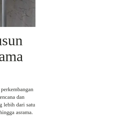
usun
rama
m perkembangan
rencana dan
 lebih dari satu
 hingga asrama.