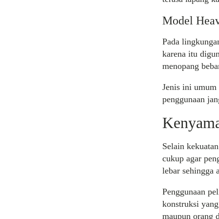
Model Heav
Pada lingkungan
karena itu dig
menopang beban 
Jenis ini umum 
penggunaan jang
Kenyama
Selain kekuatan
cukup agar peng
lebar sehingga 
Penggunaan peli
konstruksi yang
maupun orang 