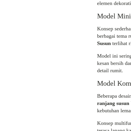
elemen dekorati
Model Mini
Konsep sederha
berbagai tema 
Susun
terlihat 
Model ini seri
kesan bersih da
detail rumit.
Model Komb
Beberapa desai
ranjang susun 
kebutuhan lema
Konsep multifun
terasa lapang k