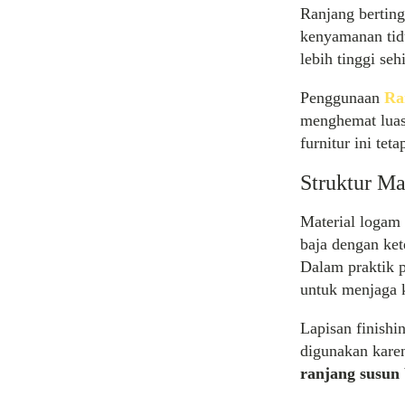
Ranjang bertin
kenyamanan tidu
lebih tinggi se
Penggunaan
Ra
menghemat luas
furnitur ini tet
Struktur Ma
Material logam
baja dengan ket
Dalam praktik 
untuk menjaga k
Lapisan finishi
digunakan kare
ranjang susun 