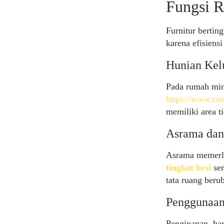
Fungsi R
Furnitur bertin
karena efisiensi
Hunian Kel
Pada rumah min
https://www.ra
memiliki area t
Asrama dan
Asrama memerluk
tingkat besi
ser
tata ruang beru
Penggunaan
Penginapan, bar