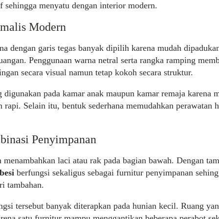
f sehingga menyatu dengan interior modern.
malis Modern
na dengan garis tegas banyak dipilih karena mudah dipaduka
ruangan. Penggunaan warna netral serta rangka ramping mem
ringan secara visual namun tetap kokoh secara struktur.
ng digunakan pada kamar anak maupun kamar remaja karena 
n rapi. Selain itu, bentuk sederhana memudahkan perawatan h
inasi Penyimpanan
n menambahkan laci atau rak pada bagian bawah. Dengan tam
besi
berfungsi sekaligus sebagai furnitur penyimpanan sehin
ri tambahan.
gsi tersebut banyak diterapkan pada hunian kecil. Ruang yang
arena satu furnitur mampu menggantikan beberapa perabot sek