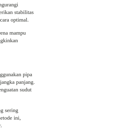
ngurangi
ikan stabilitas
cara optimal.
arena mampu
ngkinkan
nggunakan pipa
 jangka panjang.
penguatan sudut
ng sering
tode ini,
.