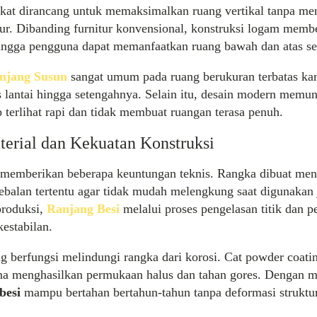
gkat dirancang untuk memaksimalkan ruang vertikal tanpa me
r. Dibanding furnitur konvensional, konstruksi logam member
hingga pengguna dapat memanfaatkan ruang bawah dan atas se
njang Susun
sangat umum pada ruang berukuran terbatas k
 lantai hingga setengahnya. Selain itu, desain modern memu
ap terlihat rapi dan tidak membuat ruangan terasa penuh.
terial dan Kekuatan Konstruksi
 memberikan beberapa keuntungan teknis. Rangka dibuat me
ebalan tertentu agar tidak mudah melengkung saat digunakan
produksi,
Ranjang Besi
melalui proses pengelasan titik dan 
estabilan.
ng berfungsi melindungi rangka dari korosi. Cat powder coati
na menghasilkan permukaan halus dan tahan gores. Dengan me
besi
mampu bertahan bertahun-tahun tanpa deformasi struktur