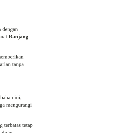
n dengan
buat
Ranjang
memberikan
arian tanpa
bahan ini,
gga mengurangi
 terbatas tetap
aligus.