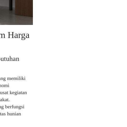
om Harga
butuhan
ang memiliki
onomi
usat kegiatan
akat.
g berfungsi
tas hunian