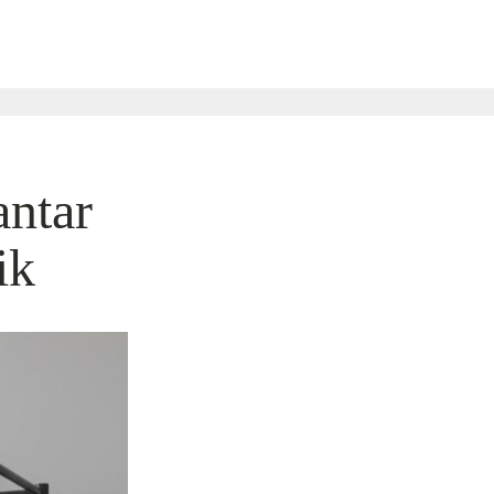
ntar
ik