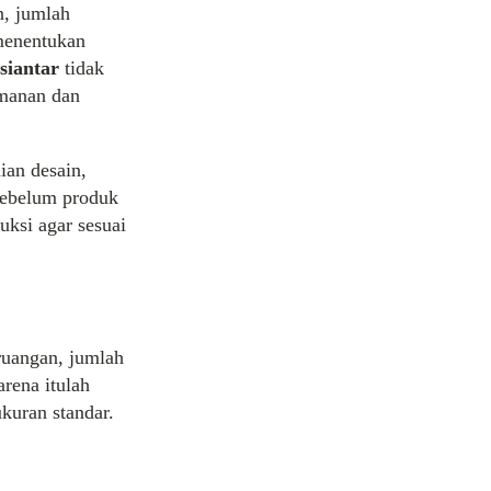
n, jumlah
menentukan
siantar
tidak
manan dan
ian desain,
 sebelum produk
uksi agar sesuai
ruangan, jumlah
rena itulah
kuran standar.