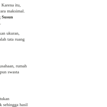
 Karena itu,
cara maksimal.
 Susun
.
kan ukuran,
lah tata ruang
rusahaan, rumah
upun swasta
tukan
k sehingga hasil