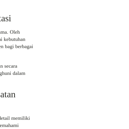
asi
ama. Oleh
ai kebutuhan
en bagi berbagai
n secara
ghuni dalam
atan
etail memiliki
 memahami