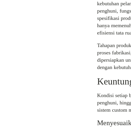
kebutuhan pela
penghuni, fung
spesifikasi pr
hanya memenuhi
efisiensi tata ru
Tahapan produks
proses fabrikas
dipersiapkan un
dengan kebutuh
Keuntun
Kondisi setiap 
penghuni, hingg
sistem custom m
Menyesuaik