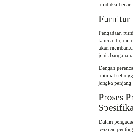
produksi benar-
Furnitur
Pengadaan furn
karena itu, me
akan membantu m
jenis bangunan.
Dengan perencan
optimal sehing
jangka panjang.
Proses P
Spesifika
Dalam pengadaan
peranan pentin