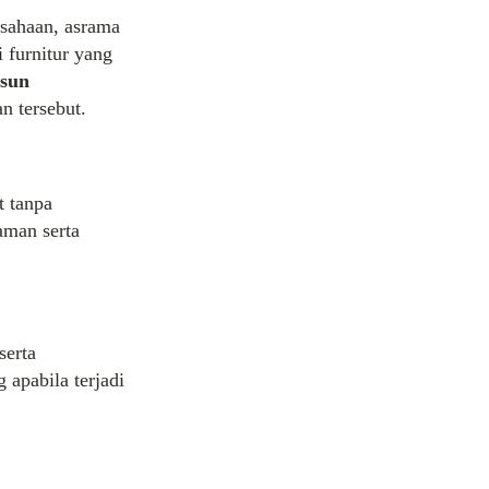
usahaan, asrama
 furnitur yang
sun
 tersebut.
t tanpa
aman serta
serta
apabila terjadi