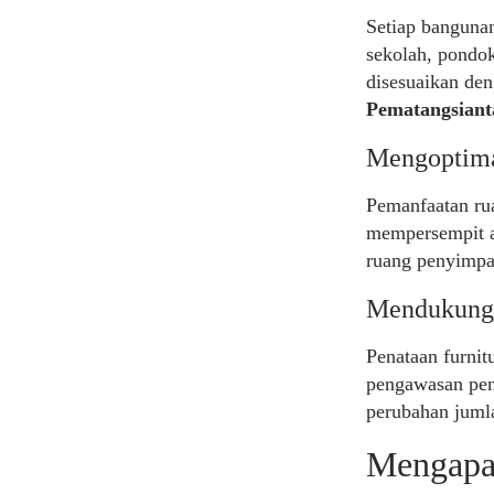
Setiap banguna
sekolah, pondok
disesuaikan den
Pematangsiant
Mengoptima
Pemanfaatan ru
mempersempit ar
ruang penyimpa
Mendukung 
Penataan furnit
pengawasan peng
perubahan jumla
Mengapa 