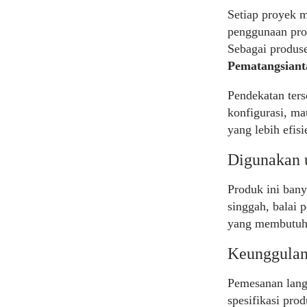
Setiap proyek 
penggunaan pro
Sebagai produs
Pematangsiant
Pendekatan ter
konfigurasi, ma
yang lebih efis
Digunakan u
Produk ini ban
singgah, balai 
yang membutuhk
Keunggulan
Pemesanan lan
spesifikasi pro