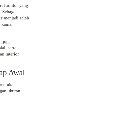
i furnitur yang
. Sebagai
ar
menjadi salah
s kamar
g juga
al, serta
n interior
hap Awal
enentukan
ngan ukuran