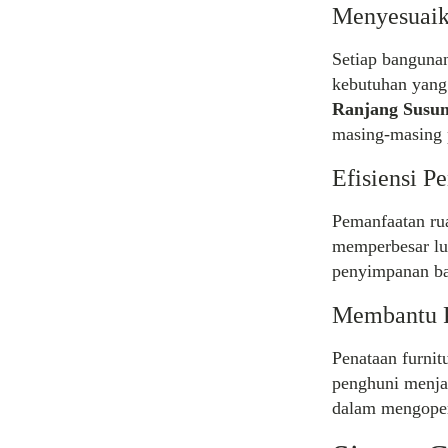
Menyesuaik
Setiap bangunan
kebutuhan yang 
Ranjang Susun
masing-masing 
Efisiensi 
Pemanfaatan ru
memperbesar lu
penyimpanan ba
Membantu P
Penataan furnit
penghuni menja
dalam mengopera