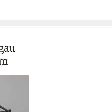
gau
om