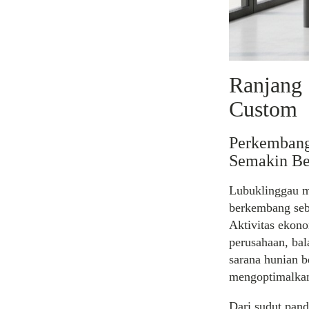
Ranjang 
Custom
Perkembang
Semakin B
Lubuklinggau me
berkembang seba
Aktivitas ekono
perusahaan, ba
sarana hunian 
mengoptimalkan
Dari sudut pand