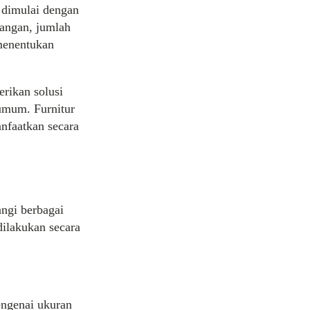
 dimulai dengan
angan, jumlah
menentukan
ikan solusi
umum. Furnitur
anfaatkan secara
ngi berbagai
 dilakukan secara
engenai ukuran