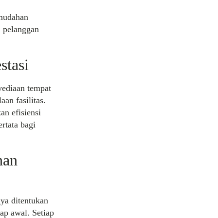
emudahan
, pelanggan
stasi
yediaan tempat
aan fasilitas.
n efisiensi
rtata bagi
han
nya ditentukan
hap awal. Setiap