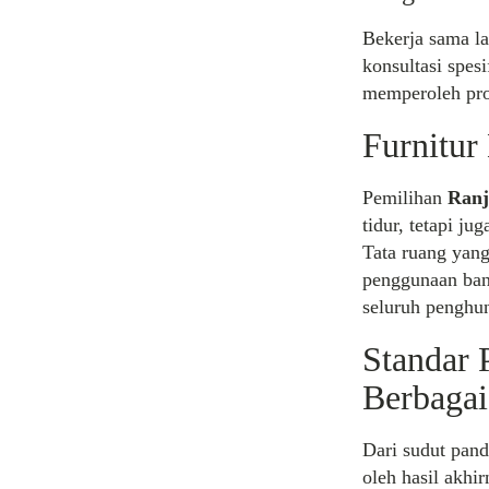
Bekerja sama l
konsultasi spes
memperoleh pro
Furnitur
Pemilihan
Ranj
tidur, tetapi ju
Tata ruang yang
penggunaan ban
seluruh penghun
Standar
Berbagai
Dari sudut pand
oleh hasil akhi