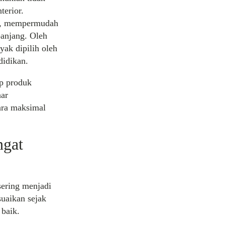
terior.
i, mempermudah
panjang. Oleh
yak dipilih oleh
didikan.
ap produk
nar
ara maksimal
ngat
sering menjadi
suaikan sejak
 baik.