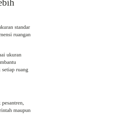
ebih
ukuran standar
imensi ruangan
uai ukuran
embantu
 setiap ruang
 pesantren,
erintah maupun