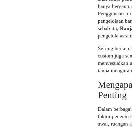
hanya bergantun
Penggunaan fu
pengelolaan ban
sebab itu,
Ranj
pengelola asra
Seiring berkem
custom juga sem
menyesuaikan u
tanpa menguran
Mengapa 
Penting
Dalam berbagai 
faktor penentu 
awal, ruangan ak