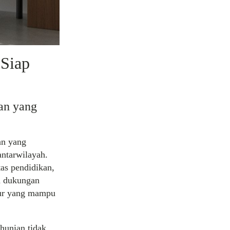
 Siap
an yang
an yang
antarwilayah.
as pendidikan,
n dukungan
tur yang mampu
 hunian tidak