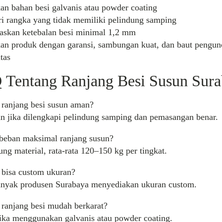
an bahan besi galvanis atau powder coating
ri rangka yang tidak memiliki pelindung samping
itaskan ketebalan besi minimal 1,2 mm
an produk dengan garansi, sambungan kuat, dan baut pengun
tas
Q
Tentang
Ranjang
Besi
Susun
Sura
ranjang
besi
susun
aman?
n jika
dilengkapi
pelindung
samping
dan
pemasangan benar.
beban maksimal ranjang susun?
ung material, rata-rata 120–150 kg per tingkat.
bisa
custom
ukuran
?
anyak
produsen
Surabaya menyediakan
ukuran
custom
.
ranjang
besi
mudah berkarat?
jika menggunakan galvanis atau powder coating.