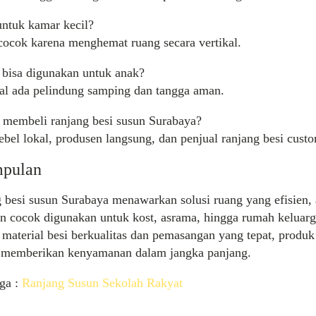
ntuk kamar kecil?
cocok karena menghemat ruang secara vertikal.
 bisa digunakan
untuk
anak
?
sal
ada
pelindung
samping
dan
tangga
aman
.
membeli
ranjang
besi
susun
Surabaya?
bel lokal, produsen langsung,
dan
penjual
ranjang
besi
custo
mpulan
g
besi
susun
Surabaya menawarkan solusi ruang yang efisien,
an cocok digunakan untuk kost, asrama, hingga rumah keluarg
material besi berkualitas dan pemasangan yang tepat, produk 
memberikan kenyamanan dalam jangka panjang.
ga :
Ranjang Susun Sekolah Rakyat