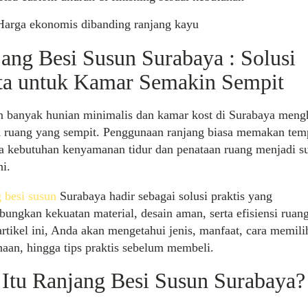
Harga ekonomis
dibanding
ranjang
kayu
jang
Besi
Susun
Surabaya : Solusi
ta
untuk
Kamar
Semakin
Sempit
 banyak hunian minimalis dan kamar kost di Surabaya meng
 ruang yang sempit. Penggunaan ranjang biasa memakan tem
a kebutuhan kenyamanan tidur dan penataan ruang menjadi su
hi.
 besi susun
Surabaya hadir sebagai solusi praktis yang
ungkan kekuatan material, desain aman, serta efisiensi ruang
rtikel ini, Anda akan mengetahui jenis, manfaat, cara memili
aan, hingga tips praktis sebelum membeli.
Itu
Ranjang
Besi
Susun
Surabaya
?