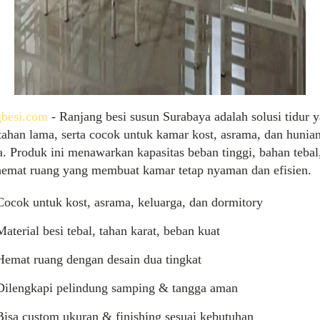
gbesi.com
- Ranjang besi susun Surabaya adalah solusi tidur 
tahan lama, serta cocok untuk kamar kost, asrama, dan hunia
a. Produk ini menawarkan kapasitas beban tinggi, bahan tebal,
hemat ruang yang membuat kamar tetap nyaman dan efisien.
Cocok untuk kost, asrama, keluarga, dan dormitory
Material
besi
tebal
,
tahan
karat, beban kuat
Hemat ruang dengan
desain
dua
tingkat
Dilengkapi
pelindung
samping
&
tangga
aman
Bisa
custom
ukuran
& finishing sesuai kebutuhan