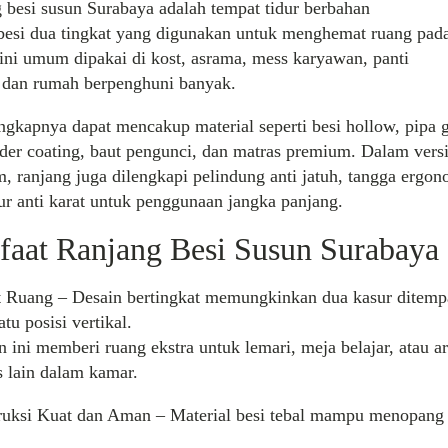
g
besi
susun
Surabaya adalah tempat tidur berbahan
besi
dua
tingkat
yang digunakan
untuk
menghemat
ruang
pada
ini umum dipakai di kost,
asrama
, mess karyawan, panti
,
dan
rumah berpenghuni banyak.
engkapnya dapat mencakup material seperti
besi
hollow
,
pipa
g
der coating, baut pengunci,
dan
matras premium.
Dalam
vers
m,
ranjang
juga dilengkapi
pelindung
anti
jatuh,
tangga
ergono
tur anti karat
untuk
penggunaan
jangka
panjang
.
faat
Ranjang
Besi
Susun
Surabaya
t
Ruang
–
Desain
bertingkat memungkinkan dua kasur ditemp
tu posisi vertikal.
n ini memberi ruang ekstra
untuk
lemari,
meja
belajar
, atau a
as lain dalam kamar.
ruksi Kuat dan Aman –
Material
besi
tebal
mampu menopang 