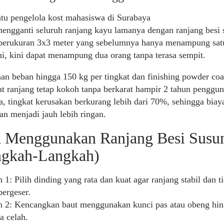
atu
pengelola kost mahasiswa di Surabaya
engganti
seluruh
ranjang
kayu
lamanya
dengan
ranjang
besi
erukuran 3x3 meter yang sebelumnya hanya menampung sat
i, kini dapat menampung dua orang tanpa terasa sempit.
an beban hingga 150 kg per tingkat dan finishing powder coa
 ranjang tetap kokoh tanpa berkarat hampir 2 tahun penggun
a, tingkat kerusakan berkurang lebih dari 70%, sehingga biay
an menjadi jauh lebih ringan.
a Menggunakan Ranjang Besi Susu
ngkah-Langkah)
 1: Pilih dinding yang rata dan kuat agar ranjang stabil dan t
ergeser.
 2: Kencangkan baut menggunakan kunci pas atau obeng hi
a celah.