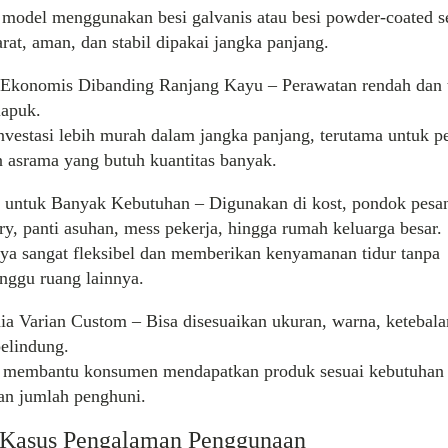
 model menggunakan
besi
galvanis
atau
besi
powder
-
coated
s
arat, aman, dan stabil dipakai
jangka
panjang
.
Ekonomis
Dibanding
Ranjang
Kayu
– Perawatan rendah dan 
apuk.
nvestasi lebih murah dalam
jangka
panjang
, terutama
untuk
pe
n asrama yang butuh kuantitas banyak.
 untuk Banyak Kebutuhan – Digunakan di kost, pondok pesan
ry, panti asuhan, mess pekerja, hingga rumah keluarga besar.
ya sangat fleksibel dan memberikan kenyamanan tidur tanpa
ggu ruang lainnya.
dia Varian Custom – Bisa disesuaikan ukuran, warna, ketebala
elindung.
 membantu konsumen mendapatkan produk sesuai kebutuhan
an
jumlah penghuni.
 Kasus Pengalaman Penggunaan