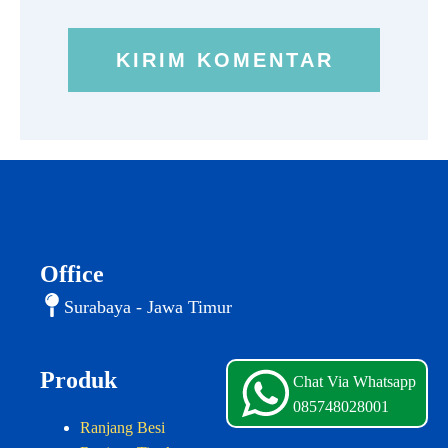
Office
Surabaya - Jawa Timur
Produk
Chat Via Whatsapp
085748028001
Ranjang Besi