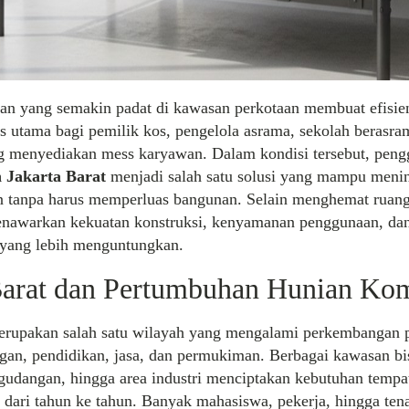
an yang semakin padat di kawasan perkotaan membuat efisie
as utama bagi pemilik kos, pengelola asrama, sekolah berasra
g menyediakan mess karyawan. Dalam kondisi tersebut, pen
 Jakarta Barat
menjadi salah satu solusi yang mampu meni
an tanpa harus memperluas bangunan. Selain menghemat ruang
nawarkan kekuatan konstruksi, kenyamanan penggunaan, dan n
 yang lebih menguntungkan.
Barat dan Pertumbuhan Hunian Ko
merupakan salah satu wilayah yang mengalami perkembangan 
gan, pendidikan, jasa, dan permukiman. Berbagai kawasan bis
gudangan, hingga area industri menciptakan kebutuhan tempat
 dari tahun ke tahun. Banyak mahasiswa, pekerja, hingga ten