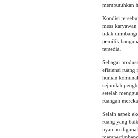
membutuhkan hu
Kondisi tersebu
mess karyawan 
tidak diimbangi
pemilik banguna
tersedia.
Sebagai produs
efisiensi ruang
hunian komuna
sejumlah penghu
setelah mengg
ruangan mereka
Selain aspek e
ruang yang baik
nyaman digunaka
mempertimbangka