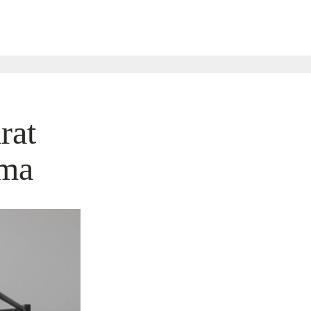
rat
ama