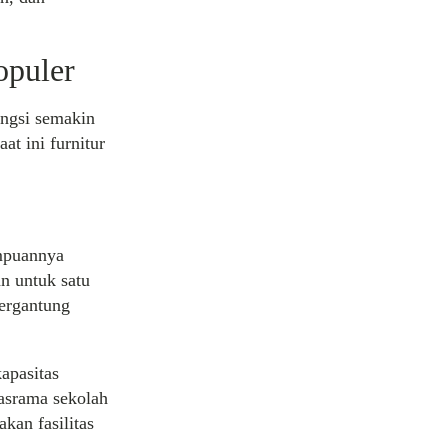
opuler
ungsi semakin
at ini furnitur
mpuannya
n untuk satu
tergantung
apasitas
asrama sekolah
kan fasilitas