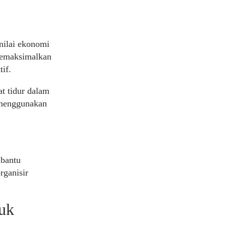
 nilai ekonomi
memaksimalkan
if.
t tidur dalam
h menggunakan
mbantu
rganisir
uk