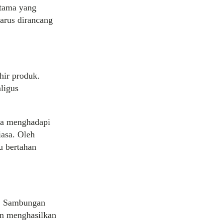
utama yang
arus dirancang
hir produk.
aligus
ya menghadapi
iasa. Oleh
u bertahan
ng. Sambungan
kan menghasilkan