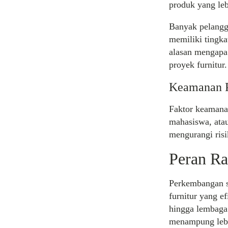
produk yang leb
Banyak pelangg
memiliki tingka
alasan mengapa
proyek furnitur.
Keamanan 
Faktor keamanan
mahasiswa, ata
mengurangi ris
Peran Ra
Perkembangan s
furnitur yang e
hingga lembaga
menampung lebi