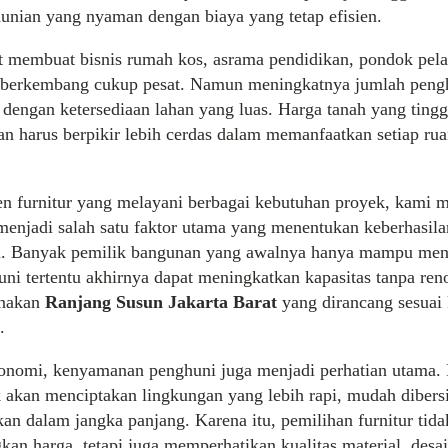
nian yang nyaman dengan biaya yang tetap efisien.
t membuat bisnis rumah kos, asrama pendidikan, pondok pela
berkembang cukup pesat. Namun meningkatnya jumlah penghu
 dengan ketersediaan lahan yang luas. Harga tanah yang tin
n harus berpikir lebih cerdas dalam memanfaatkan setiap ru
en furnitur yang melayani berbagai kebutuhan proyek, kami 
 menjadi salah satu faktor utama yang menentukan keberhasil
l. Banyak pemilik bangunan yang awalnya hanya mampu m
ni tertentu akhirnya dapat meningkatkan kapasitas tanpa ren
unakan
Ranjang Susun Jakarta Barat
yang dirancang sesuai
.
konomi, kenyamanan penghuni juga menjadi perhatian utama. 
 akan menciptakan lingkungan yang lebih rapi, mudah dibers
n dalam jangka panjang. Karena itu, pemilihan furnitur tida
n harga, tetapi juga memperhatikan kualitas material, desai