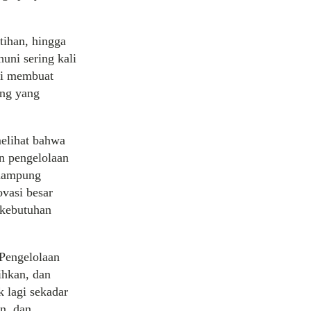
tihan, hingga
ni sering kali
ggi membuat
ang yang
melihat bahwa
an pengelolaan
enampung
ovasi besar
 kebutuhan
Pengelolaan
ihkan, dan
k lagi sekadar
n, dan