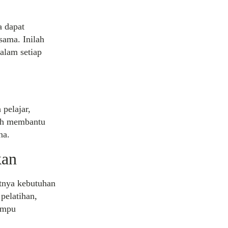
a dapat
sama. Inilah
alam setiap
 pelajar,
koh membantu
na.
kan
tnya kebutuhan
pelatihan,
ampu