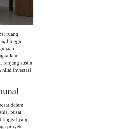
nsi ruang
ma, hingga
ggunaan
ngkatkan
, ranjang susun
ilai investasi
munal
pesat dalam
nis, pusat
 tinggal yang
aga proyek