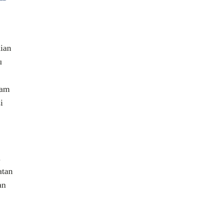
ian
u
lam
i
n
atan
an