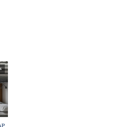
26
AP