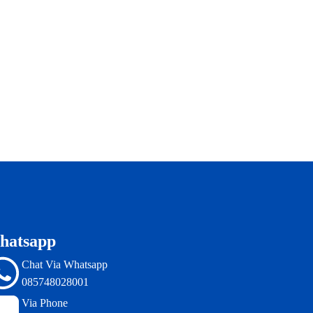
hatsapp
Chat Via Whatsapp
085748028001
Via Phone